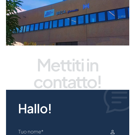
Mettiti in
contatto!
H
a
l
l
o
!