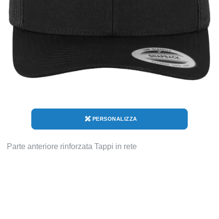
PERSONALIZZA
Parte anteriore rinforzata Tappi in rete