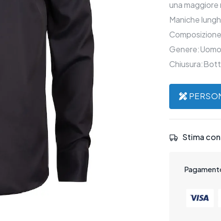
una maggiore m
Maniche lunghe
Composizione
Genere:Uomo 
Chiusura:Bot
PERSON
Stima con
Pagamento