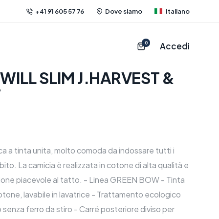
+41 91 605 57 76
Dove siamo
Italiano
0
Accedi
WILL SLIM J.HARVEST &
T
ca a tinta unita, molto comoda da indossare tutti i
bito. La camicia è realizzata in cotone di alta qualità e
ione piacevole al tatto. - Linea GREEN BOW - Tinta
tone, lavabile in lavatrice - Trattamento ecologico
 senza ferro da stiro - Carré posteriore diviso per