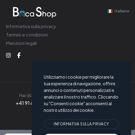
Italiano
Informativa sulla privacy
Termini e condizioni
Menzioni legali
Utilizziamo i cookie per migliorare la
tua esperienza di navigazione, offrire
annunci o contenuti personalizzati e
Hai domande?
Scrivici
analizzare il nostro traffico. Cliccando
+41 91 605 57 76
info@becashop.ch
su "Consenti cookie" acconsenti al
nostro utilizzo dei cookie.
© Beca Ferretti SA 2026
INFORMATIVA SULLA PRIVACY